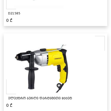
D21585
0
₾
ელექტრო ბურღი დარტყმითი 800ვტ
0
₾