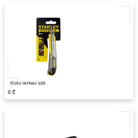
დანა FATMAX 9მმ
0
₾