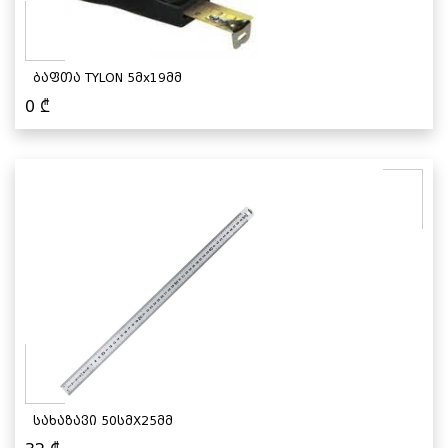
ბაფთა TYLON 5მx19მმ
0
₾
სახაზავი 50სმX25მმ